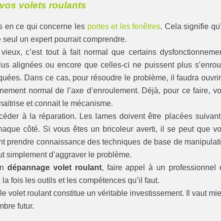
r vos volets roulants
es en ce qui concerne les
portes et les fenêtres
. Cela signifie qu’
 seul un expert pourrait comprendre.
vieux, c’est tout à fait normal que certains dysfonctionneme
 plus alignées ou encore que celles-ci ne puissent plus s’enrou
oquées. Dans ce cas, pour résoudre le problème, il faudra ouvrir
onnement normal de l’axe d’enroulement. Déjà, pour ce faire, v
maitrise et connait le mécanisme.
océder à la réparation. Les lames doivent être placées suivant
aque côté. Si vous êtes un bricoleur averti, il se peut que v
ment prendre connaissance des techniques de base de manipulat
ut simplement d’aggraver le problème.
un
dépannage volet roulant
, faire appel à un professionnel 
 la fois les outils et les compétences qu’il faut.
le volet roulant constitue un véritable investissement. Il vaut mi
mbre futur.