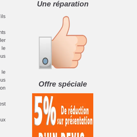
Une réparation
ils
nts
ler
 le
ous
 le
ous
Offre spéciale
ion
est
eux