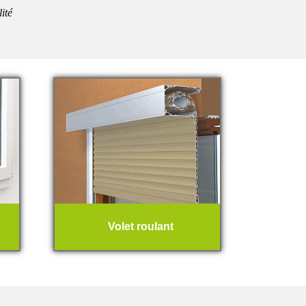
lité
Volet roulant