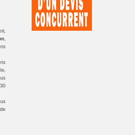
nt,
on
,
ins
ons
le,
ous
 30
ous
 de