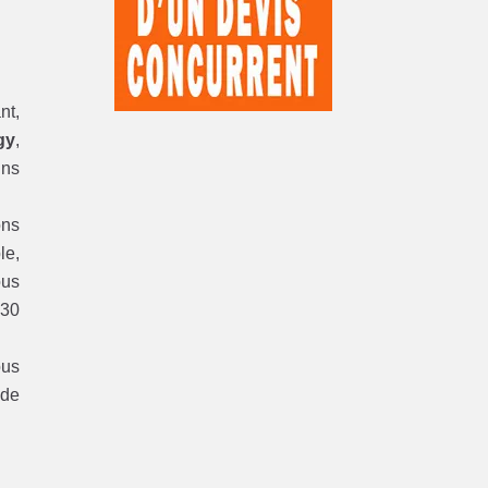
nt,
gy
,
ins
ons
le,
ous
 30
ous
 de