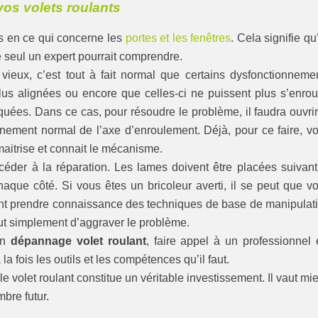
 vos volets roulants
es en ce qui concerne les
portes et les fenêtres
. Cela signifie qu’
 seul un expert pourrait comprendre.
vieux, c’est tout à fait normal que certains dysfonctionneme
 plus alignées ou encore que celles-ci ne puissent plus s’enrou
oquées. Dans ce cas, pour résoudre le problème, il faudra ouvrir
onnement normal de l’axe d’enroulement. Déjà, pour ce faire, v
maitrise et connait le mécanisme.
océder à la réparation. Les lames doivent être placées suivant
aque côté. Si vous êtes un bricoleur averti, il se peut que v
ment prendre connaissance des techniques de base de manipulat
ut simplement d’aggraver le problème.
un
dépannage volet roulant
, faire appel à un professionnel 
 la fois les outils et les compétences qu’il faut.
le volet roulant constitue un véritable investissement. Il vaut mi
mbre futur.