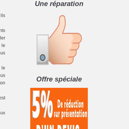
Une réparation
ils
nts
ler
 le
ous
 le
ous
Offre spéciale
ion
est
eux