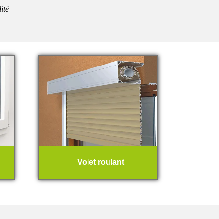
lité
Volet roulant