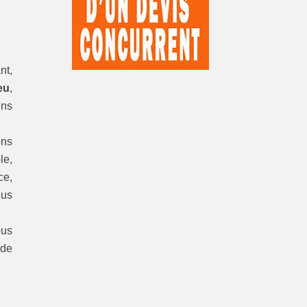
nt,
eu
,
ins
ons
le,
ce,
lus
ous
 de