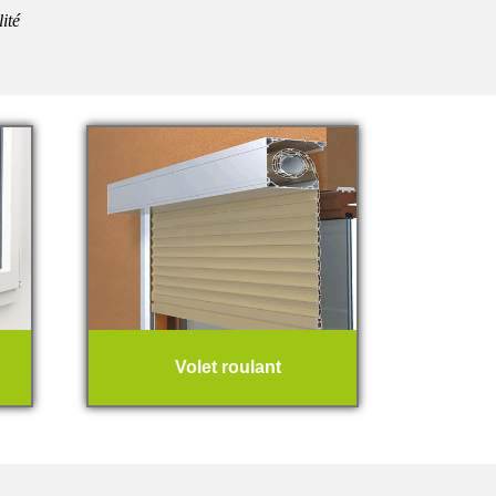
lité
Volet roulant