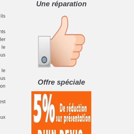
Une réparation
ils
nts
ler
 le
ous
 le
ous
Offre spéciale
ion
est
eux