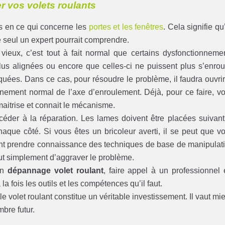
er vos volets roulants
es en ce qui concerne les
portes et les fenêtres
. Cela signifie qu’
 seul un expert pourrait comprendre.
vieux, c’est tout à fait normal que certains dysfonctionneme
 plus alignées ou encore que celles-ci ne puissent plus s’enrou
oquées. Dans ce cas, pour résoudre le problème, il faudra ouvrir
onnement normal de l’axe d’enroulement. Déjà, pour ce faire, v
maitrise et connait le mécanisme.
océder à la réparation. Les lames doivent être placées suivant
aque côté. Si vous êtes un bricoleur averti, il se peut que v
ment prendre connaissance des techniques de base de manipulat
ut simplement d’aggraver le problème.
un
dépannage volet roulant
, faire appel à un professionnel 
 la fois les outils et les compétences qu’il faut.
le volet roulant constitue un véritable investissement. Il vaut mi
mbre futur.