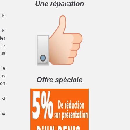
Une réparation
ils
nts
ler
 le
ous
 le
ous
Offre spéciale
ion
est
eux