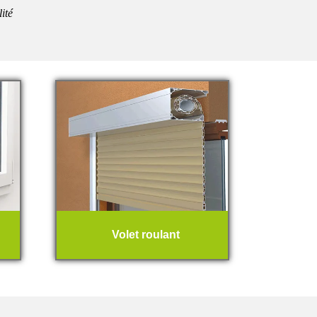
lité
Volet roulant