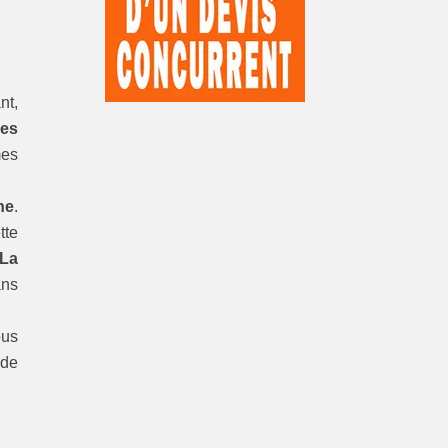
nt,
les
mes
ne
.
tte
 La
ans
ous
 de