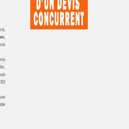
nt,
on
,
ins
ons
le,
ous
 30
ous
 de