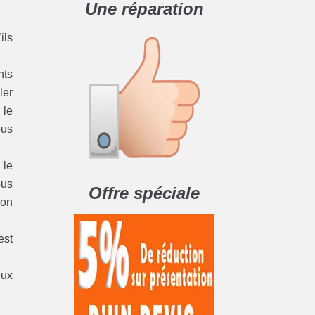
Une réparation
ils
nts
ler
 le
ous
 le
ous
Offre spéciale
ion
est
eux