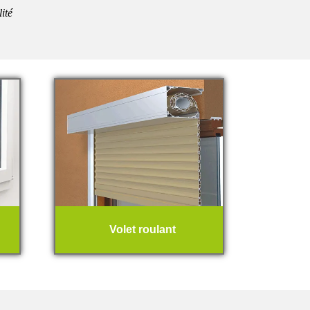
lité
Volet roulant