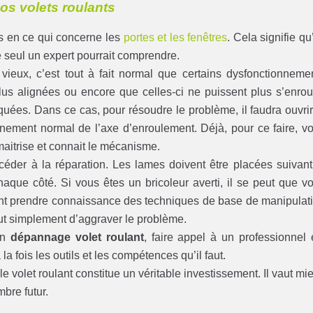
vos volets roulants
es en ce qui concerne les
portes et les fenêtres
. Cela signifie qu’
 seul un expert pourrait comprendre.
vieux, c’est tout à fait normal que certains dysfonctionneme
 plus alignées ou encore que celles-ci ne puissent plus s’enrou
oquées. Dans ce cas, pour résoudre le problème, il faudra ouvrir
onnement normal de l’axe d’enroulement. Déjà, pour ce faire, v
maitrise et connait le mécanisme.
océder à la réparation. Les lames doivent être placées suivant
aque côté. Si vous êtes un bricoleur averti, il se peut que v
ment prendre connaissance des techniques de base de manipulat
ut simplement d’aggraver le problème.
un
dépannage volet roulant
, faire appel à un professionnel 
 la fois les outils et les compétences qu’il faut.
le volet roulant constitue un véritable investissement. Il vaut mi
mbre futur.