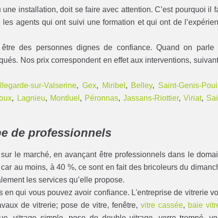
une installation, doit se faire avec attention. C’est pourquoi il f
les agents qui ont suivi une formation et qui ont de l’expérie
nt être des personnes dignes de confiance. Quand on parle
iqués. Nos prix correspondent en effet aux interventions, suivant
llegarde-sur-Valserine
,
Gex
,
Miribel
,
Belley
,
Saint-Genis-Pouil
voux
,
Lagnieu
,
Montluel
,
Péronnas
,
Jassans-Riottier
,
Viriat
,
Sai
pe de professionnels
 sur le marché, en avançant être professionnels dans le doma
r, car au moins, à 40 %, ce sont en fait des bricoleurs du dimanc
lement les services qu’elle propose.
s en qui vous pouvez avoir confiance. L'entreprise de vitrerie v
vaux de vitrerie; pose de vitre, fenêtre,
vitre cassée
,
baie vit
que, vitrage simple, pose de double vitrage, verre trempé, ve