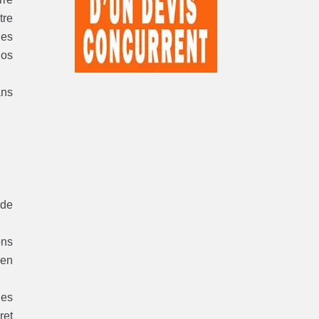
tre
des
nos
ans
 de
ons
 en
ies
ret