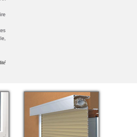
ire
tes
le,
lité