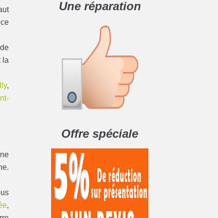
Une réparation
aut
nce
 de
 la
ly
,
nt-
Offre spéciale
ine
he.
ous
rée
,
rre