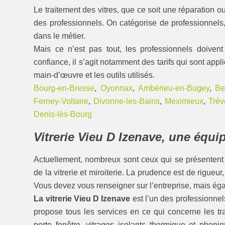
Le traitement des vitres, que ce soit une réparation ou 
des professionnels. On catégorise de professionnels, 
dans le métier.
Mais ce n’est pas tout, les professionnels doive
confiance, il s’agit notamment des tarifs qui sont appl
main-d’œuvre et les outils utilisés.
Bourg-en-Bresse
,
Oyonnax
,
Ambérieu-en-Bugey
,
Be
Ferney-Voltaire
,
Divonne-les-Bains
,
Meximieux
,
Tré
Denis-lès-Bourg
Vitrerie Vieu D Izenave, une équi
Actuellement, nombreux sont ceux qui se présentent
de la vitrerie et miroiterie. La prudence est de rigueu
Vous devez vous renseigner sur l’entreprise, mais éga
La vitrerie Vieu D Izenave
est l’un des professionnel
propose tous les services en ce qui concerne les tra
porte fenêtre, vitrages isolants thermique et phoni