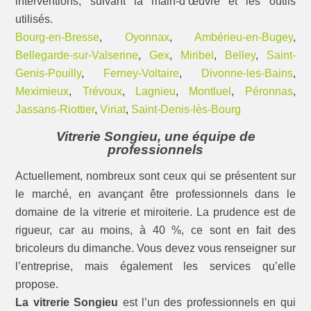
interventions, suivant la main-d’œuvre et les outils
utilisés.
Bourg-en-Bresse
,
Oyonnax
,
Ambérieu-en-Bugey
,
Bellegarde-sur-Valserine
,
Gex
,
Miribel
,
Belley
,
Saint-
Genis-Pouilly
,
Ferney-Voltaire
,
Divonne-les-Bains
,
Meximieux
,
Trévoux
,
Lagnieu
,
Montluel
,
Péronnas
,
Jassans-Riottier
,
Viriat
,
Saint-Denis-lès-Bourg
Vitrerie Songieu, une équipe de
professionnels
Actuellement, nombreux sont ceux qui se présentent sur
le marché, en avançant être professionnels dans le
domaine de la vitrerie et miroiterie. La prudence est de
rigueur, car au moins, à 40 %, ce sont en fait des
bricoleurs du dimanche. Vous devez vous renseigner sur
l’entreprise, mais également les services qu’elle
propose.
La vitrerie Songieu
est l’un des professionnels en qui