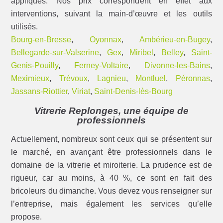
appliqués. Nos prix correspondent en effet aux
interventions, suivant la main-d’œuvre et les outils
utilisés.
Bourg-en-Bresse
,
Oyonnax
,
Ambérieu-en-Bugey
,
Bellegarde-sur-Valserine
,
Gex
,
Miribel
,
Belley
,
Saint-
Genis-Pouilly
,
Ferney-Voltaire
,
Divonne-les-Bains
,
Meximieux
,
Trévoux
,
Lagnieu
,
Montluel
,
Péronnas
,
Jassans-Riottier
,
Viriat
,
Saint-Denis-lès-Bourg
Vitrerie Replonges, une équipe de
professionnels
Actuellement, nombreux sont ceux qui se présentent sur
le marché, en avançant être professionnels dans le
domaine de la vitrerie et miroiterie. La prudence est de
rigueur, car au moins, à 40 %, ce sont en fait des
bricoleurs du dimanche. Vous devez vous renseigner sur
l’entreprise, mais également les services qu’elle
propose.