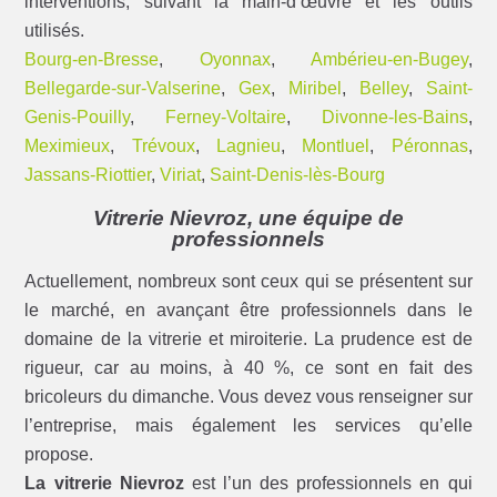
interventions, suivant la main-d’œuvre et les outils
utilisés.
Bourg-en-Bresse
,
Oyonnax
,
Ambérieu-en-Bugey
,
Bellegarde-sur-Valserine
,
Gex
,
Miribel
,
Belley
,
Saint-
Genis-Pouilly
,
Ferney-Voltaire
,
Divonne-les-Bains
,
Meximieux
,
Trévoux
,
Lagnieu
,
Montluel
,
Péronnas
,
Jassans-Riottier
,
Viriat
,
Saint-Denis-lès-Bourg
Vitrerie Nievroz, une équipe de
professionnels
Actuellement, nombreux sont ceux qui se présentent sur
le marché, en avançant être professionnels dans le
domaine de la vitrerie et miroiterie. La prudence est de
rigueur, car au moins, à 40 %, ce sont en fait des
bricoleurs du dimanche. Vous devez vous renseigner sur
l’entreprise, mais également les services qu’elle
propose.
La vitrerie Nievroz
est l’un des professionnels en qui