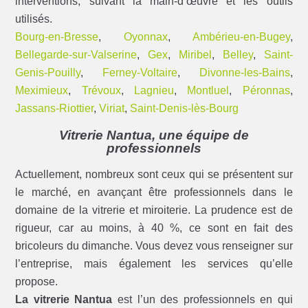
interventions, suivant la main-d’œuvre et les outils
utilisés.
Bourg-en-Bresse
,
Oyonnax
,
Ambérieu-en-Bugey
,
Bellegarde-sur-Valserine
,
Gex
,
Miribel
,
Belley
,
Saint-
Genis-Pouilly
,
Ferney-Voltaire
,
Divonne-les-Bains
,
Meximieux
,
Trévoux
,
Lagnieu
,
Montluel
,
Péronnas
,
Jassans-Riottier
,
Viriat
,
Saint-Denis-lès-Bourg
Vitrerie Nantua, une équipe de
professionnels
Actuellement, nombreux sont ceux qui se présentent sur
le marché, en avançant être professionnels dans le
domaine de la vitrerie et miroiterie. La prudence est de
rigueur, car au moins, à 40 %, ce sont en fait des
bricoleurs du dimanche. Vous devez vous renseigner sur
l’entreprise, mais également les services qu’elle
propose.
La vitrerie Nantua
est l’un des professionnels en qui