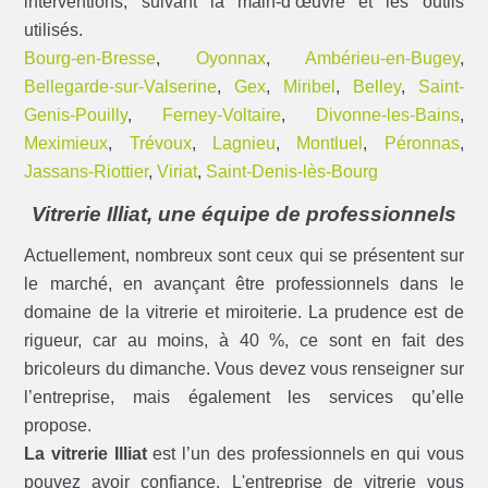
interventions, suivant la main-d’œuvre et les outils
utilisés.
Bourg-en-Bresse
,
Oyonnax
,
Ambérieu-en-Bugey
,
Bellegarde-sur-Valserine
,
Gex
,
Miribel
,
Belley
,
Saint-
Genis-Pouilly
,
Ferney-Voltaire
,
Divonne-les-Bains
,
Meximieux
,
Trévoux
,
Lagnieu
,
Montluel
,
Péronnas
,
Jassans-Riottier
,
Viriat
,
Saint-Denis-lès-Bourg
Vitrerie Illiat, une équipe de professionnels
Actuellement, nombreux sont ceux qui se présentent sur
le marché, en avançant être professionnels dans le
domaine de la vitrerie et miroiterie. La prudence est de
rigueur, car au moins, à 40 %, ce sont en fait des
bricoleurs du dimanche. Vous devez vous renseigner sur
l’entreprise, mais également les services qu’elle
propose.
La vitrerie Illiat
est l’un des professionnels en qui vous
pouvez avoir confiance. L'entreprise de vitrerie vous