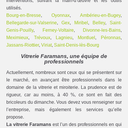
interventions, suivant la main-d’œuvre et les outils
utilisés.
Bourg-en-Bresse
,
Oyonnax
,
Ambérieu-en-Bugey
,
Bellegarde-sur-Valserine
,
Gex
,
Miribel
,
Belley
,
Saint-
Genis-Pouilly
,
Ferney-Voltaire
,
Divonne-les-Bains
,
Meximieux
,
Trévoux
,
Lagnieu
,
Montluel
,
Péronnas
,
Jassans-Riottier
,
Viriat
,
Saint-Denis-lès-Bourg
Vitrerie Faramans, une équipe de
professionnels
Actuellement, nombreux sont ceux qui se présentent sur
le marché, en avançant être professionnels dans le
domaine de la vitrerie et miroiterie. La prudence est de
rigueur, car au moins, à 40 %, ce sont en fait des
bricoleurs du dimanche. Vous devez vous renseigner sur
l’entreprise, mais également les services qu’elle
propose.
La vitrerie Faramans
est l’un des professionnels en qui