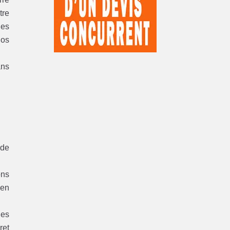
tre
des
nos
ans
 de
ons
 en
ies
ret