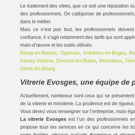
Le traitement des vitres, que ce soit une réparation ou 
des professionnels. On catégorise de professionnels, 
dans le métier.
Mais ce n’est pas tout, les professionnels doive
confiance, il s’agit notamment des tarifs qui sont appl
main-d’œuvre et les outils utilisés.
Bourg-en-Bresse
,
Oyonnax
,
Ambérieu-en-Bugey
,
Be
Ferney-Voltaire
,
Divonne-les-Bains
,
Meximieux
,
Tré
Denis-lès-Bourg
Vitrerie Evosges, une équipe de 
Actuellement, nombreux sont ceux qui se présentent
de la vitrerie et miroiterie. La prudence est de rigueu
Vous devez vous renseigner sur l’entreprise, mais éga
La vitrerie Evosges
est l’un des professionnels en
propose tous les services en ce qui concerne les tra
porte fenêtre, vitrages isolants thermique et phoni