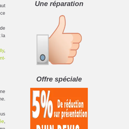
Une réparation
aut
nce
 de
 la
ly
,
nt-
Offre spéciale
ine
he.
ous
rée
,
rre