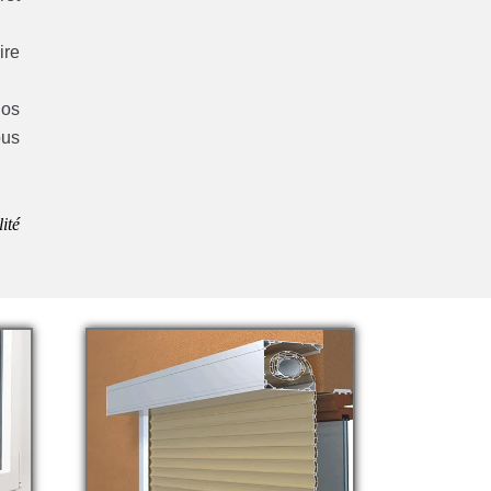
ire
nos
ous
lité