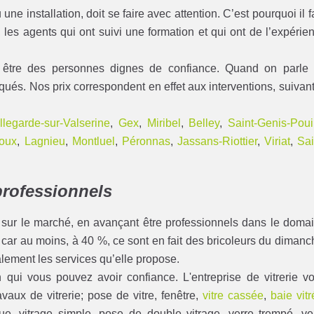
une installation, doit se faire avec attention. C’est pourquoi il f
les agents qui ont suivi une formation et qui ont de l’expérie
nt être des personnes dignes de confiance. Quand on parle
iqués. Nos prix correspondent en effet aux interventions, suivant
llegarde-sur-Valserine
,
Gex
,
Miribel
,
Belley
,
Saint-Genis-Pouil
voux
,
Lagnieu
,
Montluel
,
Péronnas
,
Jassans-Riottier
,
Viriat
,
Sai
professionnels
 sur le marché, en avançant être professionnels dans le doma
r, car au moins, à 40 %, ce sont en fait des bricoleurs du dimanc
lement les services qu’elle propose.
 qui vous pouvez avoir confiance. L'entreprise de vitrerie v
vaux de vitrerie; pose de vitre, fenêtre,
vitre cassée
,
baie vit
que, vitrage simple, pose de double vitrage, verre trempé, ve