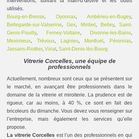
interventions, suivant la main-d’œuvre et les outils
utilisés.
Bourg-en-Bresse
,
Oyonnax
,
Ambérieu-en-Bugey
,
Bellegarde-sur-Valserine
,
Gex
,
Miribel
,
Belley
,
Saint-
Genis-Pouilly
,
Ferney-Voltaire
,
Divonne-les-Bains
,
Meximieux
,
Trévoux
,
Lagnieu
,
Montluel
,
Péronnas
,
Jassans-Riottier
,
Viriat
,
Saint-Denis-lès-Bourg
Vitrerie Corcelles, une équipe de
professionnels
Actuellement, nombreux sont ceux qui se présentent sur
le marché, en avançant être professionnels dans le
domaine de la vitrerie et miroiterie. La prudence est de
rigueur, car au moins, à 40 %, ce sont en fait des
bricoleurs du dimanche. Vous devez vous renseigner sur
l’entreprise, mais également les services qu’elle
propose.
La vitrerie Corcelles
est l’un des professionnels en qui