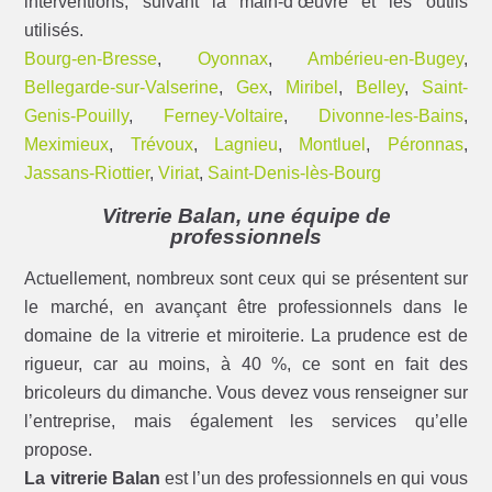
interventions, suivant la main-d’œuvre et les outils
utilisés.
Bourg-en-Bresse
,
Oyonnax
,
Ambérieu-en-Bugey
,
Bellegarde-sur-Valserine
,
Gex
,
Miribel
,
Belley
,
Saint-
Genis-Pouilly
,
Ferney-Voltaire
,
Divonne-les-Bains
,
Meximieux
,
Trévoux
,
Lagnieu
,
Montluel
,
Péronnas
,
Jassans-Riottier
,
Viriat
,
Saint-Denis-lès-Bourg
Vitrerie Balan, une équipe de
professionnels
Actuellement, nombreux sont ceux qui se présentent sur
le marché, en avançant être professionnels dans le
domaine de la vitrerie et miroiterie. La prudence est de
rigueur, car au moins, à 40 %, ce sont en fait des
bricoleurs du dimanche. Vous devez vous renseigner sur
l’entreprise, mais également les services qu’elle
propose.
La vitrerie Balan
est l’un des professionnels en qui vous